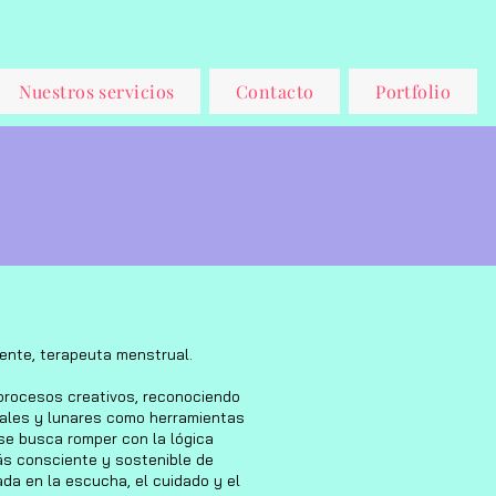
Nuestros servicios
Contacto
Portfolio
ente, terapeuta menstrual.
os procesos creativos, reconociendo
uales y lunares como herramientas
 se busca romper con la lógica
ás consciente y sostenible de
ada en la escucha, el cuidado y el