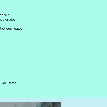
eativa
emocionales
rtísticos reales
3 Col. Roma