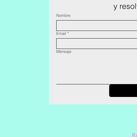
 y reso
Nombre
Email
*
Mensaje
R