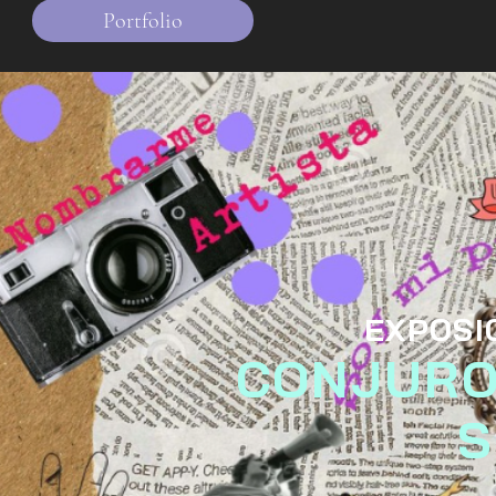
Portfolio
EXPOSI
CONJURO
S